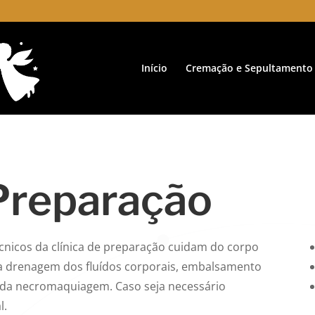
Início
Cremação e Sepultamento
 Preparação
nicos da clínica de preparação cuidam do corpo
a drenagem dos fluídos corporais, embalsamento
o da necromaquiagem. Caso seja necessário
l.