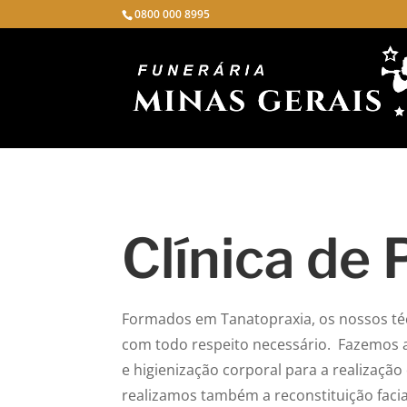
0800 000 8995
Clínica de
Formados em Tanatopraxia, os nossos téc
com todo respeito necessário. Fazemos 
e higienização corporal para a realizaçã
realizamos também a reconstituição facia