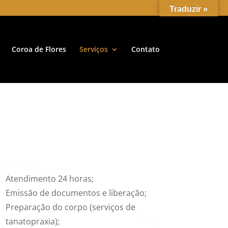
Traduzir »
Coroa de Flores
Serviços
Contato
Atendimento 24 horas;
Emissão de documentos e liberação;
Preparação do corpo (serviços de
tanatopraxia);