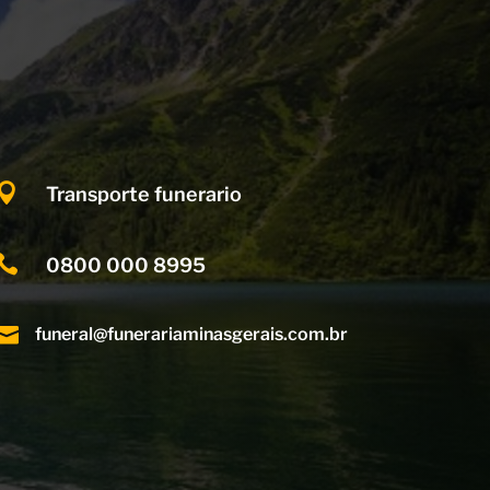

Transporte funerario

0800 000 8995

funeral@funerariaminasgerais.com.br