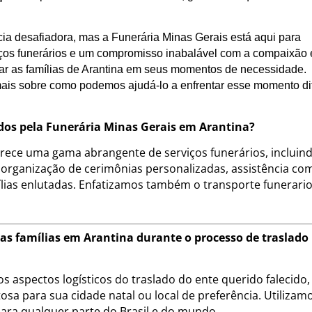
ia desafiadora, mas a Funerária Minas Gerais está aqui para
ços funerários e um compromisso inabalável com a compaixão 
iar as famílias de Arantina em seus momentos de necessidade.
ais sobre como podemos ajudá-lo a enfrentar esse momento dif
cidos pela Funerária Minas Gerais em Arantina?
erece uma gama abrangente de serviços funerários, incluin
 organização de cerimônias personalizadas, assistência co
ias enlutadas. Enfatizamos também o transporte funerari
as famílias em Arantina durante o processo de traslado
s aspectos logísticos do traslado do ente querido falecido,
sa para sua cidade natal ou local de preferência. Utilizam
para qualquer parte do Brasil e do mundo.