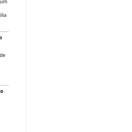
s um
lia
o
ade
to