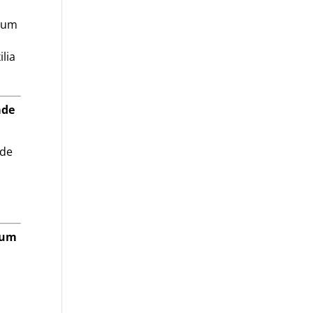
s um
lia
ade
ade
 um