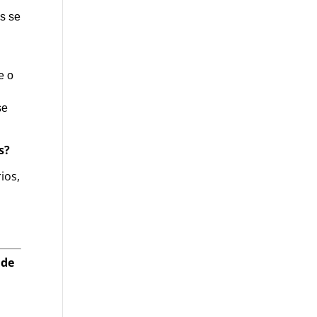
as se
e o
se
s?
ios,
 de