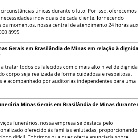
circunstâncias únicas durante o luto. Por isso, oferecemo
necessidades individuais de cada cliente, fornecendo
 os momentos. nossa central de atendimento 24 horas auxi
000 8995.
as Gerais em Brasilândia de Minas em relação à dignid
?
 tratar todos os falecidos com o mais alto nível de dignid
do corpo seja realizada de forma cuidadosa e respeitosa.
is e acompanhado por auditorias independentes para uma
 Funerária Minas Gerais em Brasilândia de Minas durante
iços funerários, nossa empresa se destaca pelo
onalizado oferecido às famílias enlutadas, proporcionando
ríodo difícil. Cobrimos qualquer oferta anunciada sobre