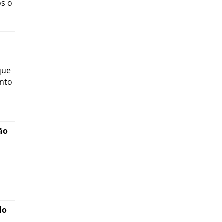
os o
que
anto
ão
do