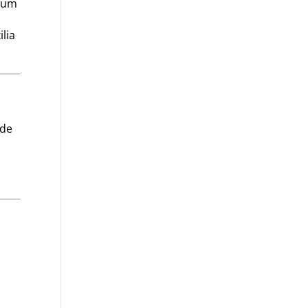
s um
lia
ade