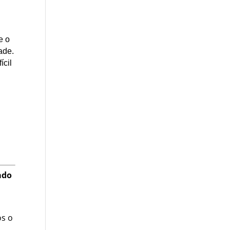
e o
ade.
ícil
ado
os o