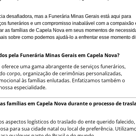
ia desafiadora, mas a Funerária Minas Gerais está aqui para
ços funerários e um compromisso inabalável com a compaixão 
oiar as famílias de Capela Nova em seus momentos de necessid
ais sobre como podemos ajudá-lo a enfrentar esse momento dif
cidos pela Funerária Minas Gerais em Capela Nova?
 oferece uma gama abrangente de serviços funerários,
 do corpo, organização de cerimônias personalizadas,
mocional às famílias enlutadas. Enfatizamos também o
 nossa especialidade.
 as famílias em Capela Nova durante o processo de trasl
s aspectos logísticos do traslado do ente querido falecido,
sa para sua cidade natal ou local de preferência. Utilizam
para qualquer parte do Brasil e do mundo.