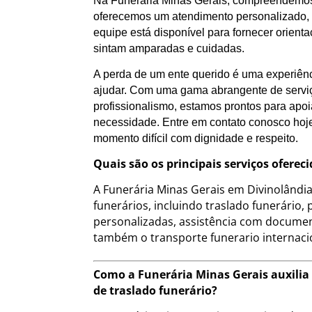
Na Funerária Minas Gerais, compreendemos 
oferecemos um atendimento personalizado, a
equipe está disponível para fornecer orient
sintam amparadas e cuidadas.
A perda de um ente querido é uma experiênc
ajudar. Com uma gama abrangente de servi
profissionalismo, estamos prontos para apo
necessidade. Entre em contato conosco hoj
momento difícil com dignidade e respeito.
Quais são os principais serviços ofere
A Funerária Minas Gerais em Divinolândi
funerários, incluindo traslado funerário
personalizadas, assistência com documen
também o transporte funerario internaci
Como a Funerária Minas Gerais auxilia
de traslado funerário?