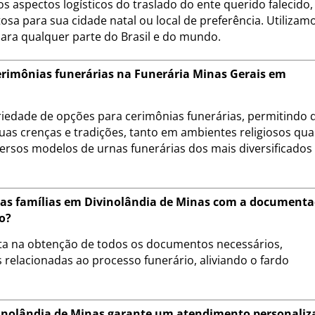
s aspectos logísticos do traslado do ente querido falecido,
sa para sua cidade natal ou local de preferência. Utilizam
para qualquer parte do Brasil e do mundo.
cerimônias funerárias na Funerária Minas Gerais em
riedade de opções para cerimônias funerárias, permitindo 
uas crenças e tradições, tanto em ambientes religiosos qu
ersos modelos de urnas funerárias dos mais diversificados
a as famílias em Divinolândia de Minas com a document
o?
eta na obtenção de todos os documentos necessários,
 relacionadas ao processo funerário, aliviando o fardo
inolândia de Minas garante um atendimento personaliz