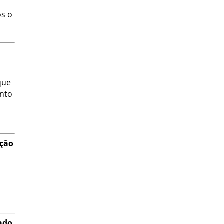
os o
que
anto
ação
ado