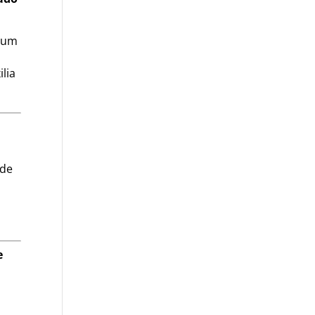
s um
lia
ade
e