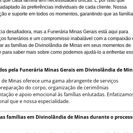
que cada família tem necessidades únicas. É por isso que
daptado às preferências individuais de cada cliente. Nossa
ação e suporte em todos os momentos, garantindo que as famíli
ia desafiadora, mas a Funerária Minas Gerais está aqui para
ços funerários e um compromisso inabalável com a compaixão 
iar as famílias de Divinolândia de Minas em seus momentos de
e para saber mais sobre como podemos ajudá-lo a enfrentar es
cidos pela Funerária Minas Gerais em Divinolândia de Mi
a de Minas oferece uma gama abrangente de serviços
, preparação do corpo, organização de cerimônias
tação e apoio emocional às famílias enlutadas. Enfatizamo
onal que e nossa especialidade.
 as famílias em Divinolândia de Minas durante o proces