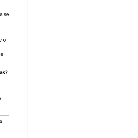
as se
e o
se
nas?
s
so