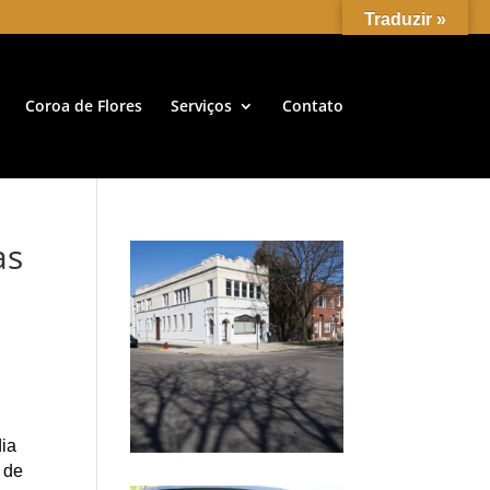
Traduzir »
Coroa de Flores
Serviços
Contato
as
dia
 de