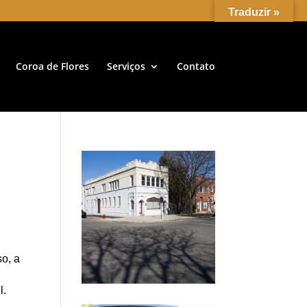
Traduzir »
Coroa de Flores
Serviços
Contato
so, a
l.