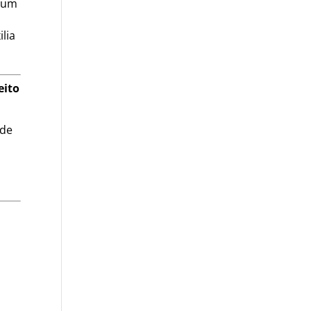
s um
lia
eito
ade