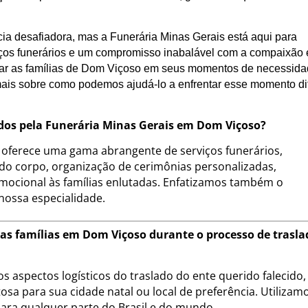
ia desafiadora, mas a Funerária Minas Gerais está aqui para
ços funerários e um compromisso inabalável com a compaixão 
oiar as famílias de Dom Viçoso em seus momentos de necessida
ais sobre como podemos ajudá-lo a enfrentar esse momento dif
cidos pela Funerária Minas Gerais em Dom Viçoso?
 oferece uma gama abrangente de serviços funerários,
 do corpo, organização de cerimônias personalizadas,
mocional às famílias enlutadas. Enfatizamos também o
 nossa especialidade.
 as famílias em Dom Viçoso durante o processo de trasla
s aspectos logísticos do traslado do ente querido falecido,
sa para sua cidade natal ou local de preferência. Utilizam
para qualquer parte do Brasil e do mundo.