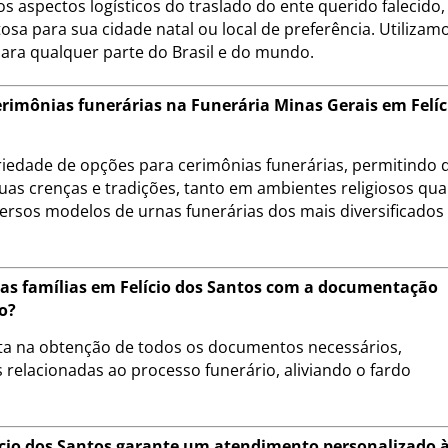
s aspectos logísticos do traslado do ente querido falecido,
sa para sua cidade natal ou local de preferência. Utilizam
para qualquer parte do Brasil e do mundo.
erimônias funerárias na Funerária Minas Gerais em Felíc
riedade de opções para cerimônias funerárias, permitindo 
uas crenças e tradições, tanto em ambientes religiosos qu
ersos modelos de urnas funerárias dos mais diversificados
 as famílias em Felício dos Santos com a documentação
o?
eta na obtenção de todos os documentos necessários,
 relacionadas ao processo funerário, aliviando o fardo
ício dos Santos garante um atendimento personalizado 