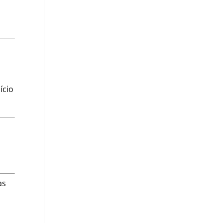
ício
,
as