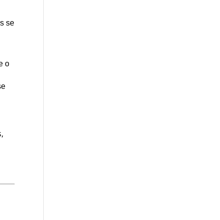
as se
e o
se
,