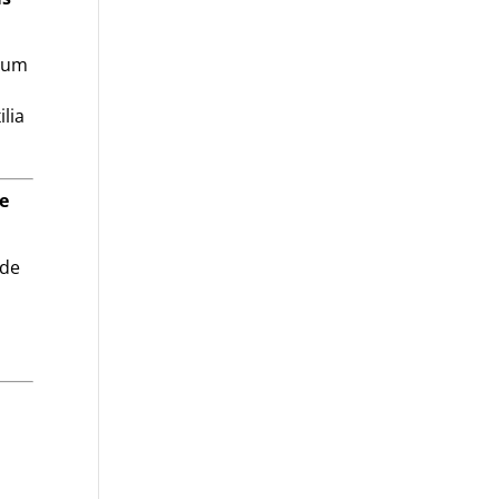
s um
lia
 e
ade