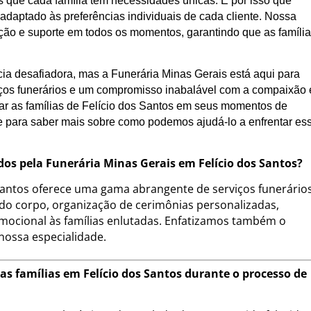
que cada família tem necessidades únicas. É por isso que
daptado às preferências individuais de cada cliente. Nossa
ação e suporte em todos os momentos, garantindo que as famíli
ia desafiadora, mas a Funerária Minas Gerais está aqui para
ços funerários e um compromisso inabalável com a compaixão 
iar as famílias de Felício dos Santos em seus momentos de
e para saber mais sobre como podemos ajudá-lo a enfrentar es
idos pela Funerária Minas Gerais em Felício dos Santos?
 Santos oferece uma gama abrangente de serviços funerários
 do corpo, organização de cerimônias personalizadas,
mocional às famílias enlutadas. Enfatizamos também o
 nossa especialidade.
as famílias em Felício dos Santos durante o processo de