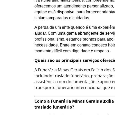
Na Funerária Minas Gerais, compreendemos 
oferecemos um atendimento personalizado, a
equipe está disponível para fornecer orient
sintam amparadas e cuidadas.
A perda de um ente querido é uma experiênc
ajudar. Com uma gama abrangente de servi
profissionalismo, estamos prontos para apo
necessidade. Entre em contato conosco hoj
momento difícil com dignidade e respeito.
Quais são os principais serviços oferec
A Funerária Minas Gerais em Felício dos
incluindo traslado funerário, preparação
assistência com documentação e apoio e
transporte funerario internacional que e
Como a Funerária Minas Gerais auxilia 
traslado funerário?