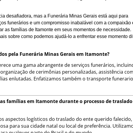
ia desafiadora, mas a Funerária Minas Gerais está aqui para
ços funerários e um compromisso inabalável com a compaixão 
iar as famílias de Itamonte em seus momentos de necessidade.
ais sobre como podemos ajudá-lo a enfrentar esse momento dif
cidos pela Funerária Minas Gerais em Itamonte?
erece uma gama abrangente de serviços funerários, incluin
 organização de cerimônias personalizadas, assistência co
ias enlutadas. Enfatizamos também o transporte funerari
 as famílias em Itamonte durante o processo de traslado
s aspectos logísticos do traslado do ente querido falecido,
sa para sua cidade natal ou local de preferência. Utilizam
para qualquer parte do Brasil e do mundo.