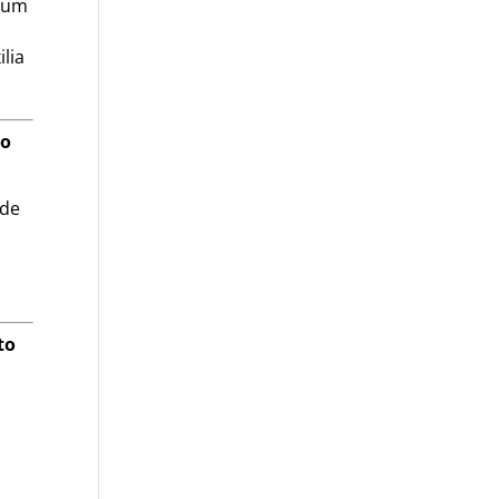
s um
lia
to
ade
to