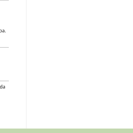
ba.
,
 da