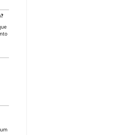
a?
que
anto
s um