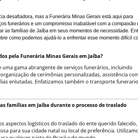
ia desafiadora, mas a Funerária Minas Gerais está aqui para
ços funerários e um compromisso inabalável com a compaixão 
iar as famílias de Jaíba em seus momentos de necessidade. Ent
obre como podemos ajudá-lo a enfrentar esse momento difícil 
idos pela Funerária Minas Gerais em Jaíba?
e uma gama abrangente de serviços funerários, incluindo
 organização de cerimônias personalizadas, assistência co
ias enlutadas. Enfatizamos também o transporte funerari
as famílias em Jaíba durante o processo de traslado
s aspectos logísticos do traslado do ente querido falecido,
sa para sua cidade natal ou local de preferência. Utilizam
para qualquer parte do Brasil e do mundo.