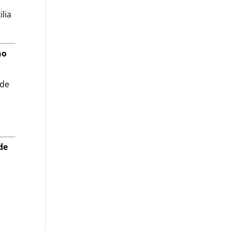
lia
no
ade
de