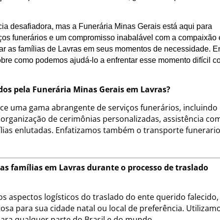
ia desafiadora, mas a Funerária Minas Gerais está aqui para
ços funerários e um compromisso inabalável com a compaixão 
iar as famílias de Lavras em seus momentos de necessidade. E
obre como podemos ajudá-lo a enfrentar esse momento difícil 
cidos pela Funerária Minas Gerais em Lavras?
ece uma gama abrangente de serviços funerários, incluindo
 organização de cerimônias personalizadas, assistência co
ias enlutadas. Enfatizamos também o transporte funerari
as famílias em Lavras durante o processo de traslado
s aspectos logísticos do traslado do ente querido falecido,
sa para sua cidade natal ou local de preferência. Utilizam
para qualquer parte do Brasil e do mundo.