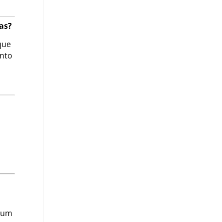
as?
que
anto
s um