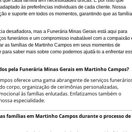
que cada família tem necessidades únicas. É por isso que
daptado às preferências individuais de cada cliente. Nossa
ação e suporte em todos os momentos, garantindo que as famíli
ia desafiadora, mas a Funerária Minas Gerais está aqui para
ços funerários e um compromisso inabalável com a compaixão 
oiar as famílias de Martinho Campos em seus momentos de
e para saber mais sobre como podemos ajudá-lo a enfrentar es
ecidos pela Funerária Minas Gerais em Martinho Campos?
ampos oferece uma gama abrangente de serviços funerário
 do corpo, organização de cerimônias personalizadas,
mocional às famílias enlutadas. Enfatizamos também o
 nossa especialidade.
 as famílias em Martinho Campos durante o processo de