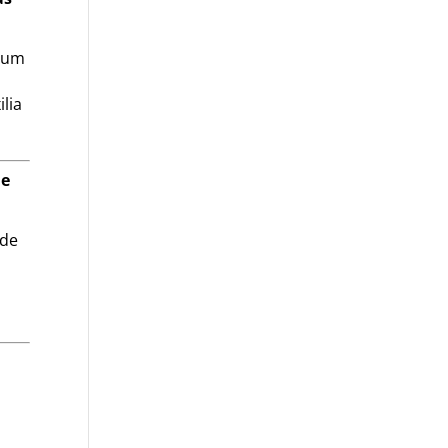
s um
lia
 e
ade
m