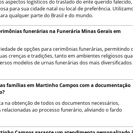
s aspectos logísticos do traslado do ente querido falecido,
sa para sua cidade natal ou local de preferência. Utilizam
para qualquer parte do Brasil e do mundo.
cerimônias funerárias na Funerária Minas Gerais em
riedade de opções para cerimônias funerárias, permitindo 
uas crenças e tradições, tanto em ambientes religiosos qu
ersos modelos de urnas funerárias dos mais diversificados
a as famílias em Martinho Campos com a documentação
o?
eta na obtenção de todos os documentos necessários,
 relacionadas ao processo funerário, aliviando o fardo
rtinho Campos garante um atendimento personalizado 