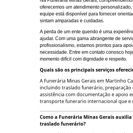
Na Funerária Minas Gerais, compreendemos 
oferecemos um atendimento personalizado, a
equipe está disponível para fornecer orient
sintam amparadas e cuidadas.
A perda de um ente querido é uma experiênc
ajudar. Com uma gama abrangente de servi
profissionalismo, estamos prontos para ap
necessidade. Entre em contato conosco hoj
momento difícil com dignidade e respeito.
Quais são os principais serviços ofer
A Funerária Minas Gerais em Martinho C
incluindo traslado funerário, preparação
assistência com documentação e apoio e
transporte funerario internacional que e
Como a Funerária Minas Gerais auxilia
traslado funerário?