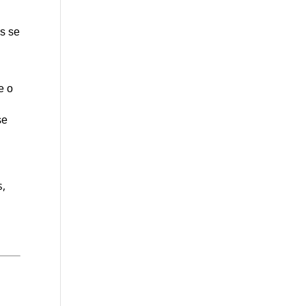
as se
e o
se
s,