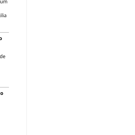
s um
lia
o
ade
to