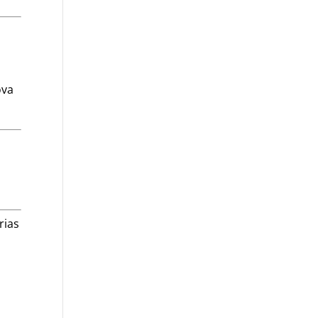
ova
,
rias