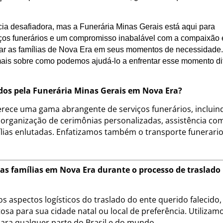
ia desafiadora, mas a Funerária Minas Gerais está aqui para
ços funerários e um compromisso inabalável com a compaixão 
oiar as famílias de Nova Era em seus momentos de necessidade
ais sobre como podemos ajudá-lo a enfrentar esse momento dif
cidos pela Funerária Minas Gerais em Nova Era?
erece uma gama abrangente de serviços funerários, incluin
 organização de cerimônias personalizadas, assistência co
ias enlutadas. Enfatizamos também o transporte funerari
as famílias em Nova Era durante o processo de traslado
s aspectos logísticos do traslado do ente querido falecido,
sa para sua cidade natal ou local de preferência. Utilizam
para qualquer parte do Brasil e do mundo.