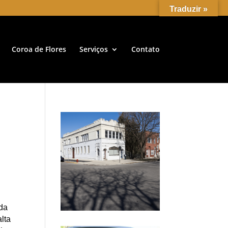
Traduzir »
Coroa de Flores
Serviços
Contato
 da
lta