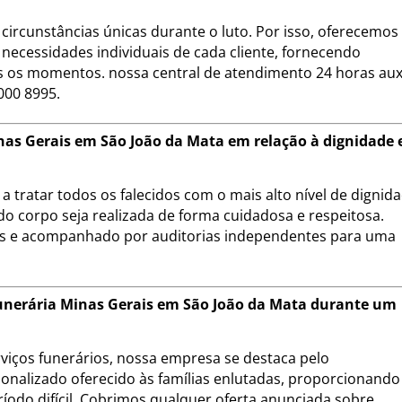
circunstâncias únicas durante o luto. Por isso, oferecemo
necessidades individuais de cada cliente, fornecendo
 os momentos. nossa central de atendimento 24 horas auxi
000 8995.
as Gerais em São João da Mata em relação à dignidade 
 tratar todos os falecidos com o mais alto nível de dignid
do corpo seja realizada de forma cuidadosa e respeitosa.
is e acompanhado por auditorias independentes para uma
 Funerária Minas Gerais em São João da Mata durante um
iços funerários, nossa empresa se destaca pelo
onalizado oferecido às famílias enlutadas, proporcionando
ríodo difícil. Cobrimos qualquer oferta anunciada sobre