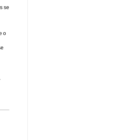
as se
e o
se
,