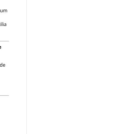
s um
lia
e
ade